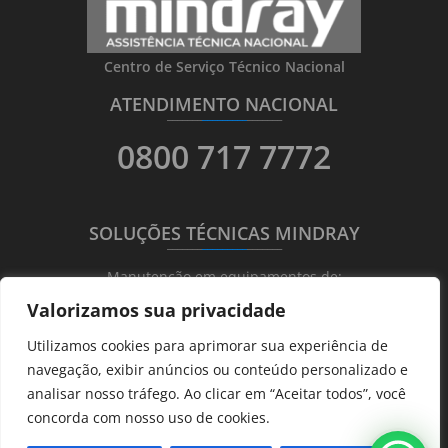
Centro de Serviço Técnico Nacional
ATENDIMENTO NACIONAL
_______
_________
_______
0800 717 7772
SOLUÇÕES TÉCNICAS MINDRAY
_______
_________
_______
Manutenção em equipamentos de:
Valorizamos sua privacidade
Ultrassonografia
Utilizamos cookies para aprimorar sua experiência de
Ecocardiografia
navegação, exibir anúncios ou conteúdo personalizado e
Transdutores
analisar nosso tráfego. Ao clicar em “Aceitar todos”, você
Hematológicos
concorda com nosso uso de cookies.