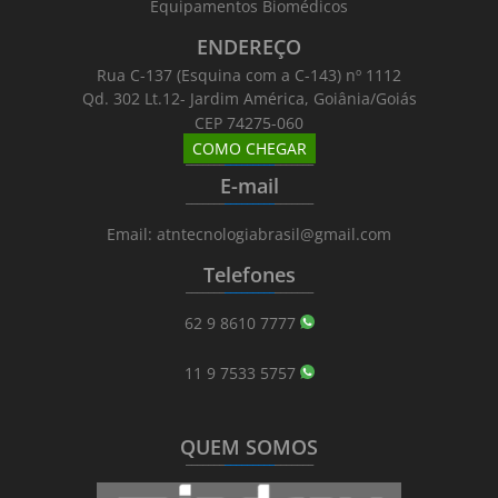
Equipamentos Biomédicos
ENDEREÇO
Rua C-137 (Esquina com a C-143) nº 1112
Qd. 302 Lt.12- Jardim América, Goiânia/Goiás
CEP 74275-060
COMO CHEGAR
_______
_________
_______
E-mail
_______
_________
_______
Email: atntecnologiabrasil@gmail.com
Telefones
_______
_________
_______
62 9 8610 7777
11 9 7533 5757
QUEM SOMOS
_______
_________
_______