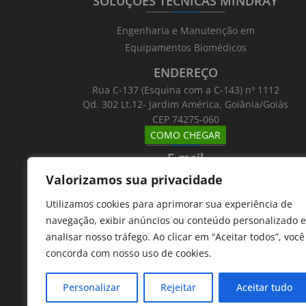
SOLUÇÕES TÉCNICAS MINDRAY
_______
_________
_______
Engenharia e Manutenção em
Equipamentos Biomédicos
ENDEREÇO
Rua C-137 (Esquina com a C-143) nº 1112
Qd. 302 Lt.12- Jardim América, Goiânia/Goiás
CEP 74275-060
COMO CHEGAR
_______
_________
_______
E-mail
_______
_________
_______
Valorizamos sua privacidade
Email: atntecnologiabrasil@gmail.com
Utilizamos cookies para aprimorar sua experiência de
Telefones
navegação, exibir anúncios ou conteúdo personalizado e
_______
_________
_______
analisar nosso tráfego. Ao clicar em “Aceitar todos”, você
62 9 8610 7777
concorda com nosso uso de cookies.
11 9 7533 5757
Personalizar
Rejeitar
Aceitar tudo