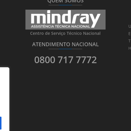
QUEM SOMOS
_______
_________
_______
U
Centro de Serviço Técnico Nacional
E
T
ATENDIMENTO NACIONAL
_______
_________
_______
H
0800 717 7772