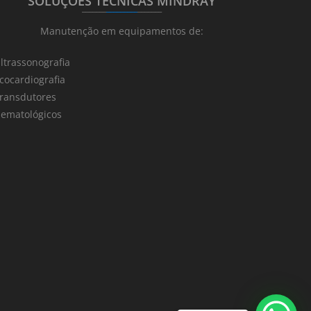
SOLUÇÕES TÉCNICAS MINDRAY
_______
_________
_______
Manutenção em equipamentos de:
ltrassonografia
cocardiografia
ransdutores
ematológicos