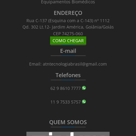
Equipamentos Biomédicos
ENDEREÇO
Rua C-137 (Esquina com a C-143) nº 1112
Qd. 302 Lt.12- Jardim América, Goiânia/Goiás
CEP 74275-060
COMO CHEGAR
_______
_________
_______
E-mail
_______
_________
_______
Email: atntecnologiabrasil@gmail.com
Telefones
_______
_________
_______
62 9 8610 7777
11 9 7533 5757
QUEM SOMOS
_______
_________
_______