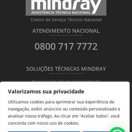
Centro de Serviço Técnico Nacional
ATENDIMENTO NACIONAL
_______
_________
_______
0800 717 7772
SOLUÇÕES TÉCNICAS MINDRAY
_______
_________
_______
Manutenção em equipamentos de:
Valorizamos sua privacidade
Ultrassonografia
Utilizamos cookies para aprimorar sua experiência de
Ecocardiografia
navegação, exibir anúncios ou conteúdo personalizado e
Transdutores
analisar nosso tráfego. Ao clicar em “Aceitar todos”, você
Hematológicos
concorda com nosso uso de cookies.