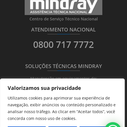
Centro de Serviço Técnico Nacional
ATENDIMENTO NACIONAL
_______
_________
_______
0800 717 7772
SOLUÇÕES TÉCNICAS MINDRAY
_______
_________
_______
Manutenção em equipamentos de:
Valorizamos sua privacidade
Ultrassonografia
Utilizamos cookies para aprimorar sua experiência de
Ecocardiografia
navegação, exibir anúncios ou conteúdo personalizado e
Transdutores
analisar nosso tráfego. Ao clicar em “Aceitar todos”, você
Hematológicos
concorda com nosso uso de cookies.