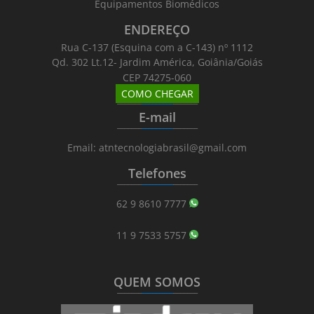
Equipamentos Biomédicos
ENDEREÇO
Rua C-137 (Esquina com a C-143) nº 1112
Qd. 302 Lt.12- Jardim América, Goiânia/Goiás
CEP 74275-060
COMO CHEGAR
_______
_________
_______
E-mail
_______
_________
_______
Email: atntecnologiabrasil@gmail.com
Telefones
_______
_________
_______
62 9 8610 7777
11 9 7533 5757
QUEM SOMOS
_______
_________
_______