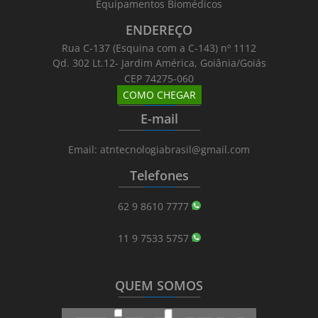
Equipamentos Biomédicos
ENDEREÇO
Rua C-137 (Esquina com a C-143) nº 1112
Qd. 302 Lt.12- Jardim América, Goiânia/Goiás
CEP 74275-060
COMO CHEGAR
_______
_________
_______
E-mail
_______
_________
_______
Email: atntecnologiabrasil@gmail.com
Telefones
_______
_________
_______
62 9 8610 7777
11 9 7533 5757
QUEM SOMOS
_______
_________
_______