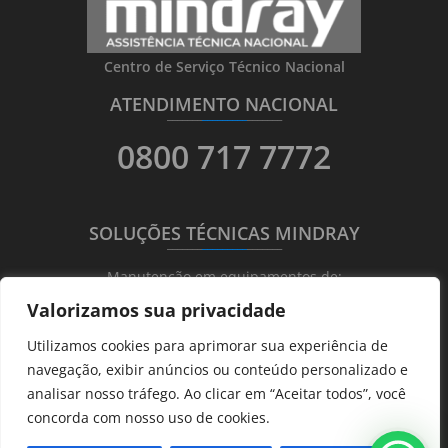
Centro de Serviço Técnico Nacional
ATENDIMENTO NACIONAL
_______
_________
_______
0800 717 7772
SOLUÇÕES TÉCNICAS MINDRAY
_______
_________
_______
Manutenção em equipamentos de:
Valorizamos sua privacidade
Ultrassonografia
Utilizamos cookies para aprimorar sua experiência de
Ecocardiografia
navegação, exibir anúncios ou conteúdo personalizado e
Transdutores
analisar nosso tráfego. Ao clicar em “Aceitar todos”, você
Hematológicos
concorda com nosso uso de cookies.