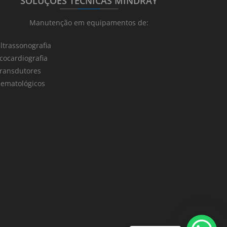
SOLUÇÕES TÉCNICAS MINDRAY
_______
_________
_______
Manutenção em equipamentos de:
ltrassonografia
cocardiografia
ransdutores
ematológicos