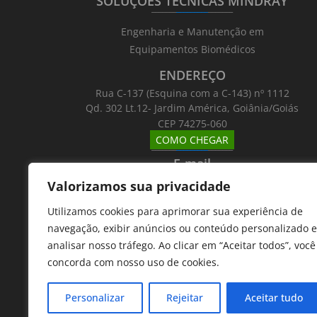
SOLUÇÕES TÉCNICAS MINDRAY
_______
_________
_______
Engenharia e Manutenção em
Equipamentos Biomédicos
ENDEREÇO
Rua C-137 (Esquina com a C-143) nº 1112
Qd. 302 Lt.12- Jardim América, Goiânia/Goiás
CEP 74275-060
COMO CHEGAR
_______
_________
_______
E-mail
_______
_________
_______
Valorizamos sua privacidade
Email: atntecnologiabrasil@gmail.com
Utilizamos cookies para aprimorar sua experiência de
Telefones
navegação, exibir anúncios ou conteúdo personalizado e
_______
_________
_______
analisar nosso tráfego. Ao clicar em “Aceitar todos”, você
62 9 8610 7777
concorda com nosso uso de cookies.
11 9 7533 5757
Personalizar
Rejeitar
Aceitar tudo