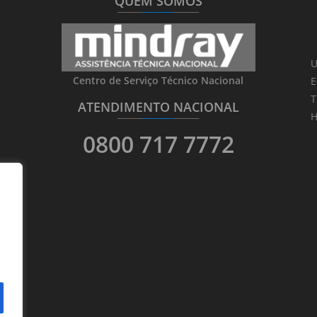
QUEM SOMOS
_______
_________
_______
U
Centro de Serviço Técnico Nacional
E
T
ATENDIMENTO NACIONAL
_______
_________
_______
H
0800 717 7772