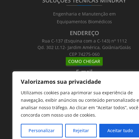
SOLUÇÕES TÉCNICAS MINDRAY
_______
_________
_______
Engenharia e Manutenção em
Equipamentos Biomédicos
ENDEREÇO
Rua C-137 (Esquina com a C-143) nº 1112
Qd. 302 Lt.12- Jardim América, Goiânia/Goiás
CEP 74275-060
COMO CHEGAR
_______
_________
_______
E-mail
_______
_________
_______
Valorizamos sua privacidade
Email: atntecnologiabrasil@gmail.com
Utilizamos cookies para aprimorar sua experiência de
Telefones
navegação, exibir anúncios ou conteúdo personalizado e
_______
_________
_______
analisar nosso tráfego. Ao clicar em “Aceitar todos”, você
62 9 8610 7777
concorda com nosso uso de cookies.
11 9 7533 5757
Personalizar
Rejeitar
Aceitar tudo