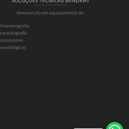
SOLUÇÕES TÉCNICAS MINDRAY
_______
_________
_______
Manutenção em equipamentos de:
ltrassonografia
cocardiografia
ransdutores
ematológicos