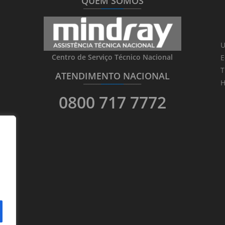
QUEM SOMOS
_______
_________
_______
U
Centro de Serviço Técnico Nacional
E
T
ATENDIMENTO NACIONAL
_______
_________
_______
H
0800 717 7772