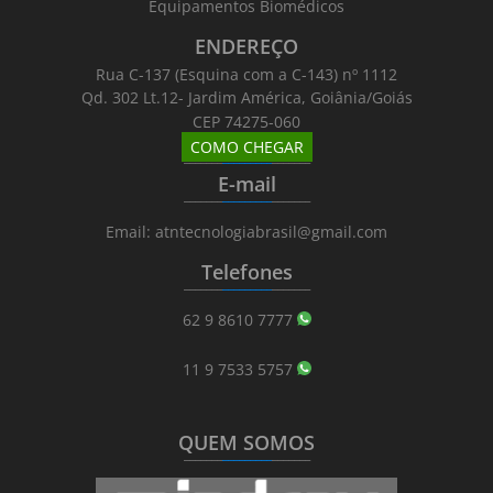
Equipamentos Biomédicos
ENDEREÇO
Rua C-137 (Esquina com a C-143) nº 1112
Qd. 302 Lt.12- Jardim América, Goiânia/Goiás
CEP 74275-060
COMO CHEGAR
_______
_________
_______
E-mail
_______
_________
_______
Email: atntecnologiabrasil@gmail.com
Telefones
_______
_________
_______
62 9 8610 7777
11 9 7533 5757
QUEM SOMOS
_______
_________
_______