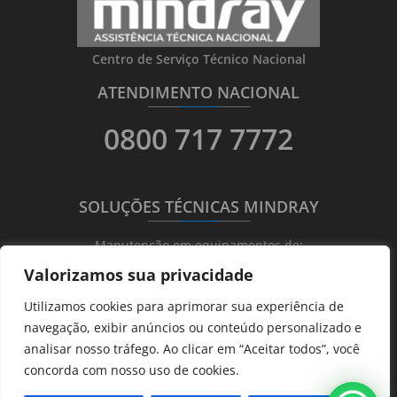
Centro de Serviço Técnico Nacional
ATENDIMENTO NACIONAL
_______
_________
_______
0800 717 7772
SOLUÇÕES TÉCNICAS MINDRAY
_______
_________
_______
Manutenção em equipamentos de:
Valorizamos sua privacidade
Ultrassonografia
Utilizamos cookies para aprimorar sua experiência de
Ecocardiografia
navegação, exibir anúncios ou conteúdo personalizado e
Transdutores
analisar nosso tráfego. Ao clicar em “Aceitar todos”, você
Hematológicos
concorda com nosso uso de cookies.