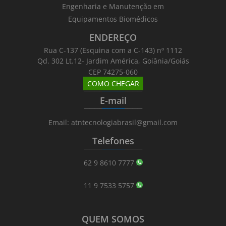
Engenharia e Manutenção em
Equipamentos Biomédicos
ENDEREÇO
Rua C-137 (Esquina com a C-143) nº 1112
Qd. 302 Lt.12- Jardim América, Goiânia/Goiás
CEP 74275-060
COMO CHEGAR
_______
_________
_______
E-mail
_______
_________
_______
Email: atntecnologiabrasil@gmail.com
Telefones
_______
_________
_______
62 9 8610 7777
11 9 7533 5757
QUEM SOMOS
_______
_________
_______