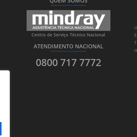
QUEM SOMOS
_______
_________
_______
U
Centro de Serviço Técnico Nacional
E
T
ATENDIMENTO NACIONAL
_______
_________
_______
H
0800 717 7772