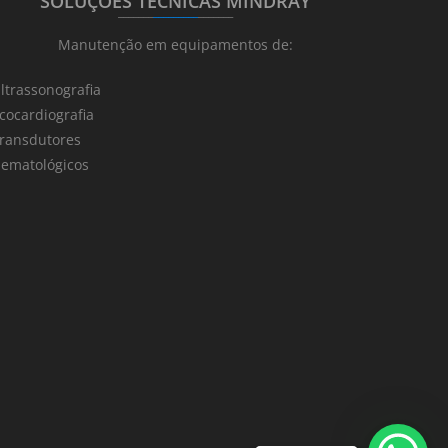
SOLUÇÕES TÉCNICAS MINDRAY
_______
_________
_______
Manutenção em equipamentos de:
ltrassonografia
cocardiografia
ransdutores
ematológicos