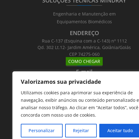
SOLUÇÕES TÉCNICAS MINDRAY
_______
_________
_______
Engenharia e Manutenção em
Equipamentos Biomédicos
ENDEREÇO
Rua C-137 (Esquina com a C-143) nº 1112
Qd. 302 Lt.12- Jardim América, Goiânia/Goiás
CEP 74275-060
COMO CHEGAR
_______
_________
_______
E-mail
_______
_________
_______
Valorizamos sua privacidade
Email: atntecnologiabrasil@gmail.com
Utilizamos cookies para aprimorar sua experiência de
Telefones
navegação, exibir anúncios ou conteúdo personalizado e
_______
_________
_______
analisar nosso tráfego. Ao clicar em “Aceitar todos”, você
62 9 8610 7777
concorda com nosso uso de cookies.
11 9 7533 5757
Personalizar
Rejeitar
Aceitar tudo