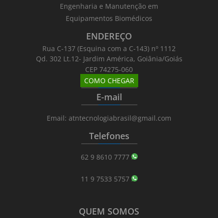
Engenharia e Manutenção em
Equipamentos Biomédicos
ENDEREÇO
Rua C-137 (Esquina com a C-143) nº 1112
Qd. 302 Lt.12- Jardim América, Goiânia/Goiás
CEP 74275-060
COMO CHEGAR
_______
_________
_______
E-mail
_______
_________
_______
Email: atntecnologiabrasil@gmail.com
Telefones
_______
_________
_______
62 9 8610 7777
11 9 7533 5757
QUEM SOMOS
_______
_________
_______