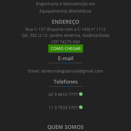
Engenharia e Manutenção em
Equipamentos Biomédicos
ENDEREÇO
Rua C-137 (Esquina com a C-143) nº 1112
Qd. 302 Lt.12- Jardim América, Goiânia/Goiás
CEP 74275-060
COMO CHEGAR
_______
_________
_______
E-mail
_______
_________
_______
Email: atntecnologiabrasil@gmail.com
Telefones
_______
_________
_______
62 9 8610 7777
11 9 7533 5757
QUEM SOMOS
_______
_________
_______