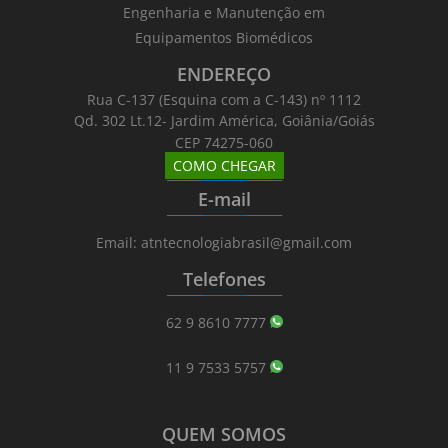
Engenharia e Manutenção em
Equipamentos Biomédicos
ENDEREÇO
Rua C-137 (Esquina com a C-143) nº 1112
Qd. 302 Lt.12- Jardim América, Goiânia/Goiás
CEP 74275-060
COMO CHEGAR
_______
_________
_______
E-mail
_______
_________
_______
Email: atntecnologiabrasil@gmail.com
Telefones
_______
_________
_______
62 9 8610 7777
11 9 7533 5757
QUEM SOMOS
_______
_________
_______