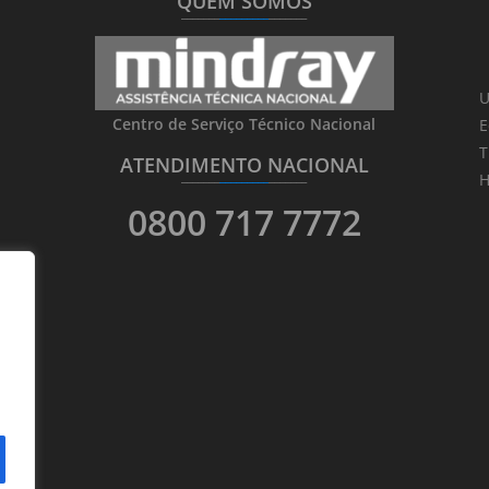
QUEM SOMOS
_______
_________
_______
U
Centro de Serviço Técnico Nacional
E
T
ATENDIMENTO NACIONAL
_______
_________
_______
H
0800 717 7772