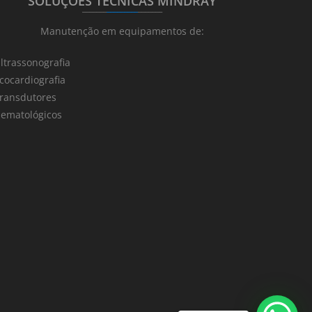
SOLUÇÕES TÉCNICAS MINDRAY
_______
_________
_______
Manutenção em equipamentos de:
ltrassonografia
cocardiografia
ransdutores
ematológicos