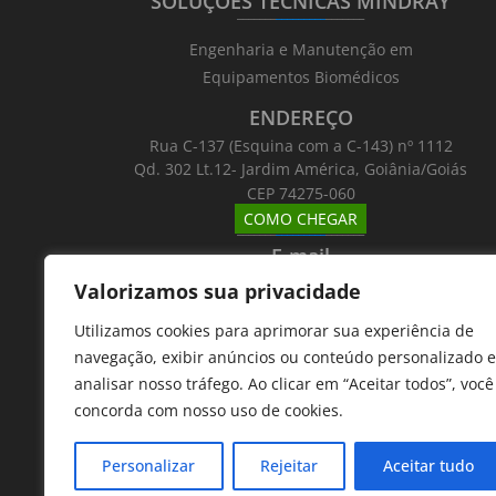
SOLUÇÕES TÉCNICAS MINDRAY
_______
_________
_______
Engenharia e Manutenção em
Equipamentos Biomédicos
ENDEREÇO
Rua C-137 (Esquina com a C-143) nº 1112
Qd. 302 Lt.12- Jardim América, Goiânia/Goiás
CEP 74275-060
COMO CHEGAR
_______
_________
_______
E-mail
_______
_________
_______
Valorizamos sua privacidade
Email: atntecnologiabrasil@gmail.com
Utilizamos cookies para aprimorar sua experiência de
Telefones
navegação, exibir anúncios ou conteúdo personalizado e
_______
_________
_______
analisar nosso tráfego. Ao clicar em “Aceitar todos”, você
62 9 8610 7777
concorda com nosso uso de cookies.
11 9 7533 5757
Personalizar
Rejeitar
Aceitar tudo