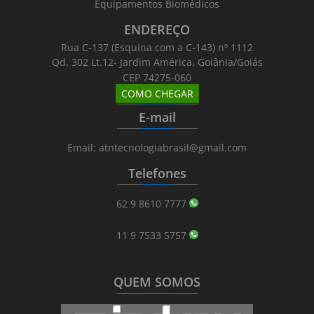
Equipamentos Biomédicos
ENDEREÇO
Rua C-137 (Esquina com a C-143) nº 1112
Qd. 302 Lt.12- Jardim América, Goiânia/Goiás
CEP 74275-060
COMO CHEGAR
_______
_________
_______
E-mail
_______
_________
_______
Email: atntecnologiabrasil@gmail.com
Telefones
_______
_________
_______
62 9 8610 7777
11 9 7533 5757
QUEM SOMOS
_______
_________
_______