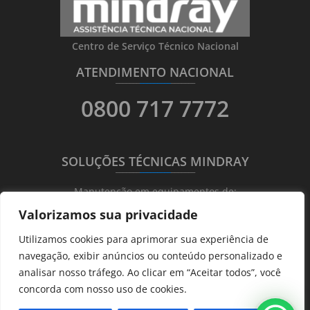
Centro de Serviço Técnico Nacional
ATENDIMENTO NACIONAL
_______
_________
_______
0800 717 7772
SOLUÇÕES TÉCNICAS MINDRAY
_______
_________
_______
Manutenção em equipamentos de:
Valorizamos sua privacidade
Ultrassonografia
Utilizamos cookies para aprimorar sua experiência de
Ecocardiografia
navegação, exibir anúncios ou conteúdo personalizado e
Transdutores
analisar nosso tráfego. Ao clicar em “Aceitar todos”, você
Hematológicos
concorda com nosso uso de cookies.