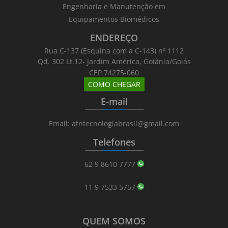
Engenharia e Manutenção em
Equipamentos Biomédicos
ENDEREÇO
Rua C-137 (Esquina com a C-143) nº 1112
Qd. 302 Lt.12- Jardim América, Goiânia/Goiás
CEP 74275-060
COMO CHEGAR
_______
_________
_______
E-mail
_______
_________
_______
Email: atntecnologiabrasil@gmail.com
Telefones
_______
_________
_______
62 9 8610 7777
11 9 7533 5757
QUEM SOMOS
_______
_________
_______