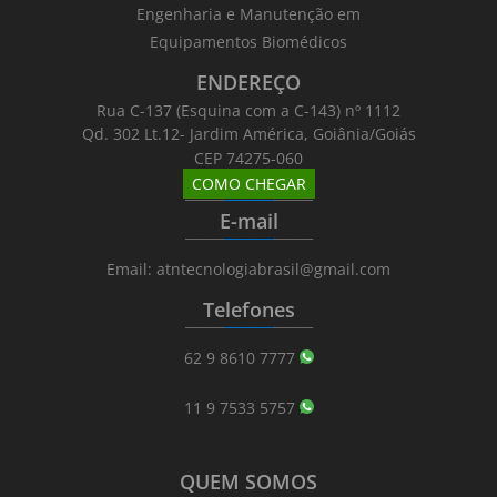
Engenharia e Manutenção em
Equipamentos Biomédicos
ENDEREÇO
Rua C-137 (Esquina com a C-143) nº 1112
Qd. 302 Lt.12- Jardim América, Goiânia/Goiás
CEP 74275-060
COMO CHEGAR
_______
_________
_______
E-mail
_______
_________
_______
Email: atntecnologiabrasil@gmail.com
Telefones
_______
_________
_______
62 9 8610 7777
11 9 7533 5757
QUEM SOMOS
_______
_________
_______