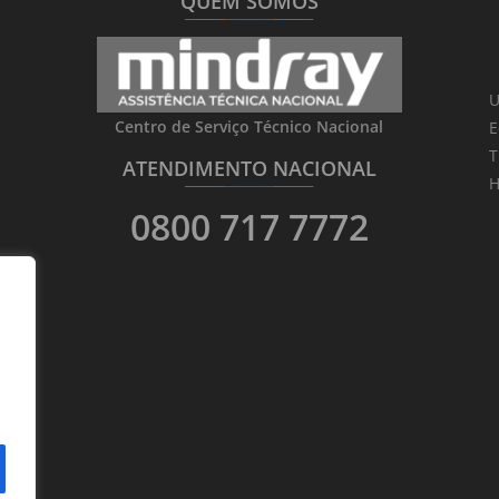
QUEM SOMOS
_______
_________
_______
U
Centro de Serviço Técnico Nacional
E
T
ATENDIMENTO NACIONAL
_______
_________
_______
H
0800 717 7772