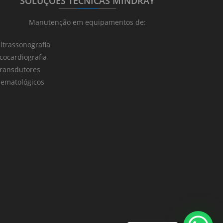
SOLUÇÕES TÉCNICAS MINDRAY
_______
_________
_______
Manutenção em equipamentos de:
ltrassonografia
cocardiografia
ransdutores
ematológicos