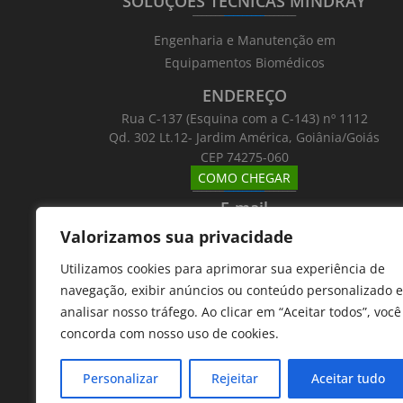
SOLUÇÕES TÉCNICAS MINDRAY
_______
_________
_______
Engenharia e Manutenção em
Equipamentos Biomédicos
ENDEREÇO
Rua C-137 (Esquina com a C-143) nº 1112
Qd. 302 Lt.12- Jardim América, Goiânia/Goiás
CEP 74275-060
COMO CHEGAR
_______
_________
_______
E-mail
_______
_________
_______
Valorizamos sua privacidade
Email: atntecnologiabrasil@gmail.com
Utilizamos cookies para aprimorar sua experiência de
Telefones
navegação, exibir anúncios ou conteúdo personalizado e
_______
_________
_______
analisar nosso tráfego. Ao clicar em “Aceitar todos”, você
62 9 8610 7777
concorda com nosso uso de cookies.
11 9 7533 5757
Personalizar
Rejeitar
Aceitar tudo