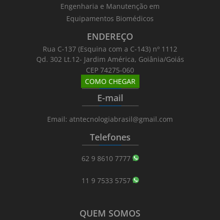
Engenharia e Manutenção em
Equipamentos Biomédicos
ENDEREÇO
Rua C-137 (Esquina com a C-143) nº 1112
Qd. 302 Lt.12- Jardim América, Goiânia/Goiás
CEP 74275-060
COMO CHEGAR
_______
_________
_______
E-mail
_______
_________
_______
Email: atntecnologiabrasil@gmail.com
Telefones
_______
_________
_______
62 9 8610 7777
11 9 7533 5757
QUEM SOMOS
_______
_________
_______