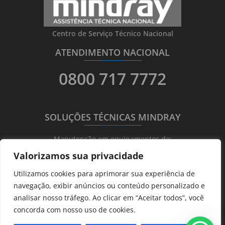
Centro de Serviço Técnico Nacional
ATENDIMENTO NACIONAL
_______
_________
_______
0800 717 7772
SOLUÇÕES TÉCNICAS MINDRAY
_______
_________
_______
Manutenção em equipamentos de:
Valorizamos sua privacidade
Ultrassonografia
Utilizamos cookies para aprimorar sua experiência de
Ecocardiografia
navegação, exibir anúncios ou conteúdo personalizado e
Transdutores
analisar nosso tráfego. Ao clicar em “Aceitar todos”, você
Hematológicos
concorda com nosso uso de cookies.