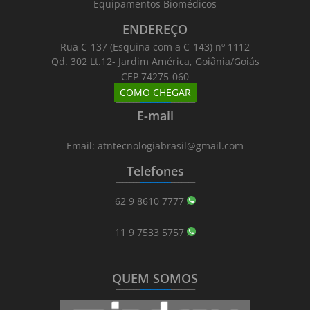
Equipamentos Biomédicos
ENDEREÇO
Rua C-137 (Esquina com a C-143) nº 1112
Qd. 302 Lt.12- Jardim América, Goiânia/Goiás
CEP 74275-060
COMO CHEGAR
_______
_________
_______
E-mail
_______
_________
_______
Email: atntecnologiabrasil@gmail.com
Telefones
_______
_________
_______
62 9 8610 7777
11 9 7533 5757
QUEM SOMOS
_______
_________
_______