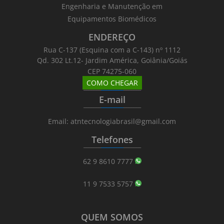
Engenharia e Manutenção em
Equipamentos Biomédicos
ENDEREÇO
Rua C-137 (Esquina com a C-143) nº 1112
Qd. 302 Lt.12- Jardim América, Goiânia/Goiás
CEP 74275-060
COMO CHEGAR
_______
_________
_______
E-mail
_______
_________
_______
Email: atntecnologiabrasil@gmail.com
Telefones
_______
_________
_______
62 9 8610 7777
11 9 7533 5757
QUEM SOMOS
_______
_________
_______