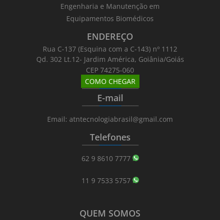
Engenharia e Manutenção em
Equipamentos Biomédicos
ENDEREÇO
Rua C-137 (Esquina com a C-143) nº 1112
Qd. 302 Lt.12- Jardim América, Goiânia/Goiás
CEP 74275-060
COMO CHEGAR
_______
_________
_______
E-mail
_______
_________
_______
Email: atntecnologiabrasil@gmail.com
Telefones
_______
_________
_______
62 9 8610 7777
11 9 7533 5757
QUEM SOMOS
_______
_________
_______