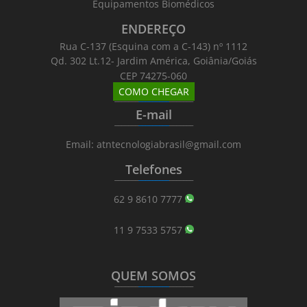
Equipamentos Biomédicos
ENDEREÇO
Rua C-137 (Esquina com a C-143) nº 1112
Qd. 302 Lt.12- Jardim América, Goiânia/Goiás
CEP 74275-060
COMO CHEGAR
_______
_________
_______
E-mail
_______
_________
_______
Email: atntecnologiabrasil@gmail.com
Telefones
_______
_________
_______
62 9 8610 7777
11 9 7533 5757
QUEM SOMOS
_______
_________
_______