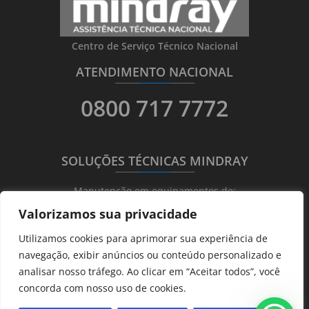
Centro de Serviço Técnico Nacional
ATENDIMENTO NACIONAL
_______
_________
_______
0800 717 7772
SOLUÇÕES TÉCNICAS MINDRAY
_______
_________
_______
Manutenção em equipamentos de:
Valorizamos sua privacidade
Ultrassonografia
Utilizamos cookies para aprimorar sua experiência de
Ecocardiografia
navegação, exibir anúncios ou conteúdo personalizado e
Transdutores
analisar nosso tráfego. Ao clicar em “Aceitar todos”, você
Hematológicos
concorda com nosso uso de cookies.