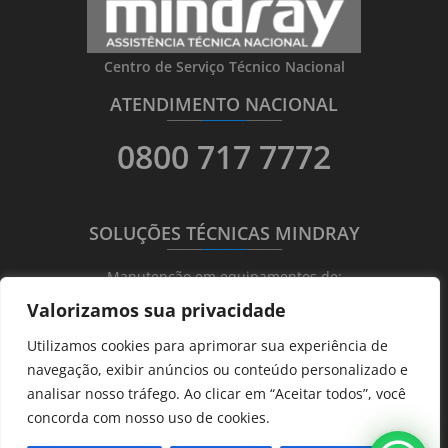
Centro de Serviço Técnico Nacional
ATENDIMENTO NACIONAL
_______
_________
_______
0800 717 7772
SOLUÇÕES TÉCNICAS MINDRAY
_______
_________
_______
Manutenção em equipamentos de:
Valorizamos sua privacidade
Ultrassonografia
Utilizamos cookies para aprimorar sua experiência de
Ecocardiografia
navegação, exibir anúncios ou conteúdo personalizado e
Transdutores
analisar nosso tráfego. Ao clicar em “Aceitar todos”, você
Hematológicos
concorda com nosso uso de cookies.