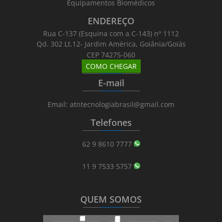
Equipamentos Biomédicos
ENDEREÇO
Rua C-137 (Esquina com a C-143) nº 1112
Qd. 302 Lt.12- Jardim América, Goiânia/Goiás
CEP 74275-060
COMO CHEGAR
_______
_________
_______
E-mail
_______
_________
_______
Email: atntecnologiabrasil@gmail.com
Telefones
_______
_________
_______
62 9 8610 7777
11 9 7533 5757
QUEM SOMOS
_______
_________
_______