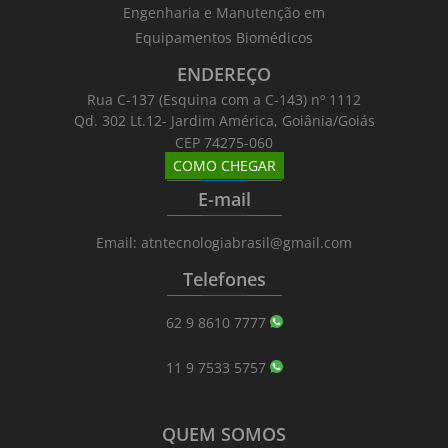
Engenharia e Manutenção em
Equipamentos Biomédicos
ENDEREÇO
Rua C-137 (Esquina com a C-143) nº 1112
Qd. 302 Lt.12- Jardim América, Goiânia/Goiás
CEP 74275-060
COMO CHEGAR
_______
_________
_______
E-mail
_______
_________
_______
Email: atntecnologiabrasil@gmail.com
Telefones
_______
_________
_______
62 9 8610 7777
11 9 7533 5757
QUEM SOMOS
_______
_________
_______