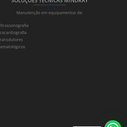
SOLUÇÕES TÉCNICAS MINDRAY
_______
_________
_______
Manutenção em equipamentos de:
ltrassonografia
cocardiografia
ransdutores
ematológicos