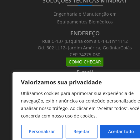
SOLUÇÕES TÉCNICAS MINDRAY
_______
_________
_______
Engenharia e Manutenção em
Equipamentos Biomédicos
ENDEREÇO
Rua C-137 (Esquina com a C-143) nº 1112
Qd. 302 Lt.12- Jardim América, Goiânia/Goiás
CEP 74275-060
COMO CHEGAR
_______
_________
_______
E-mail
_______
_________
_______
Valorizamos sua privacidade
Email: atntecnologiabrasil@gmail.com
Utilizamos cookies para aprimorar sua experiência de
Telefones
navegação, exibir anúncios ou conteúdo personalizado e
_______
_________
_______
analisar nosso tráfego. Ao clicar em “Aceitar todos”, você
62 9 8610 7777
concorda com nosso uso de cookies.
11 9 7533 5757
Personalizar
Rejeitar
Aceitar tudo