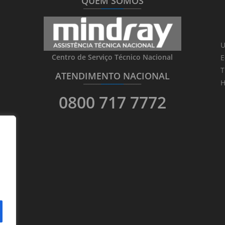
QUEM SOMOS
_______
_________
_______
U
Centro de Serviço Técnico Nacional
E
T
ATENDIMENTO NACIONAL
_______
_________
_______
H
0800 717 7772