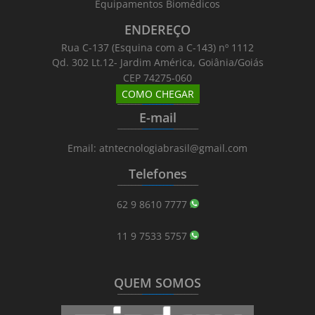
Equipamentos Biomédicos
ENDEREÇO
Rua C-137 (Esquina com a C-143) nº 1112
Qd. 302 Lt.12- Jardim América, Goiânia/Goiás
CEP 74275-060
COMO CHEGAR
_______
_________
_______
E-mail
_______
_________
_______
Email: atntecnologiabrasil@gmail.com
Telefones
_______
_________
_______
62 9 8610 7777
11 9 7533 5757
QUEM SOMOS
_______
_________
_______