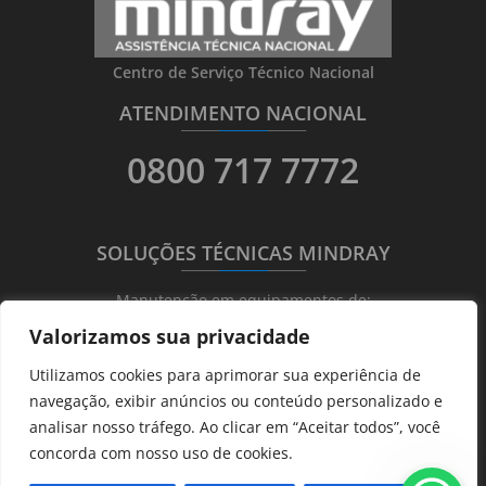
Centro de Serviço Técnico Nacional
ATENDIMENTO NACIONAL
_______
_________
_______
0800 717 7772
SOLUÇÕES TÉCNICAS MINDRAY
_______
_________
_______
Manutenção em equipamentos de:
Valorizamos sua privacidade
Ultrassonografia
Utilizamos cookies para aprimorar sua experiência de
Ecocardiografia
navegação, exibir anúncios ou conteúdo personalizado e
Transdutores
analisar nosso tráfego. Ao clicar em “Aceitar todos”, você
Hematológicos
concorda com nosso uso de cookies.