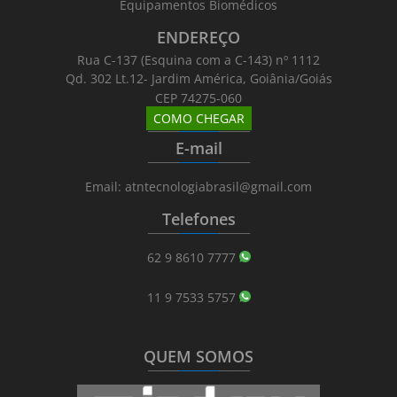
Equipamentos Biomédicos
ENDEREÇO
Rua C-137 (Esquina com a C-143) nº 1112
Qd. 302 Lt.12- Jardim América, Goiânia/Goiás
CEP 74275-060
COMO CHEGAR
_______
_________
_______
E-mail
_______
_________
_______
Email: atntecnologiabrasil@gmail.com
Telefones
_______
_________
_______
62 9 8610 7777
11 9 7533 5757
QUEM SOMOS
_______
_________
_______