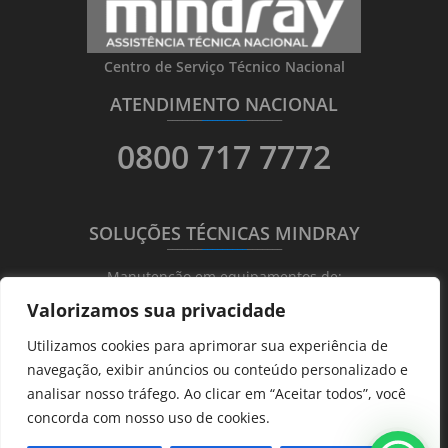
Centro de Serviço Técnico Nacional
ATENDIMENTO NACIONAL
_______
_________
_______
0800 717 7772
SOLUÇÕES TÉCNICAS MINDRAY
_______
_________
_______
Manutenção em equipamentos de:
Valorizamos sua privacidade
Ultrassonografia
Utilizamos cookies para aprimorar sua experiência de
Ecocardiografia
navegação, exibir anúncios ou conteúdo personalizado e
Transdutores
analisar nosso tráfego. Ao clicar em “Aceitar todos”, você
Hematológicos
concorda com nosso uso de cookies.