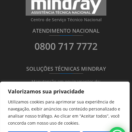
Centro de Serviço Técnico Nacional
ATENDIMENTO NACIONAL
_______
_________
_______
0800 717 7772
SOLUÇÕES TÉCNICAS MINDRAY
_______
_________
_______
Manutenção em equipamentos de:
Valorizamos sua privacidade
Ultrassonografia
Utilizamos cookies para aprimorar sua experiência de
Ecocardiografia
navegação, exibir anúncios ou conteúdo personalizado e
Transdutores
analisar nosso tráfego. Ao clicar em “Aceitar todos”, você
Hematológicos
concorda com nosso uso de cookies.