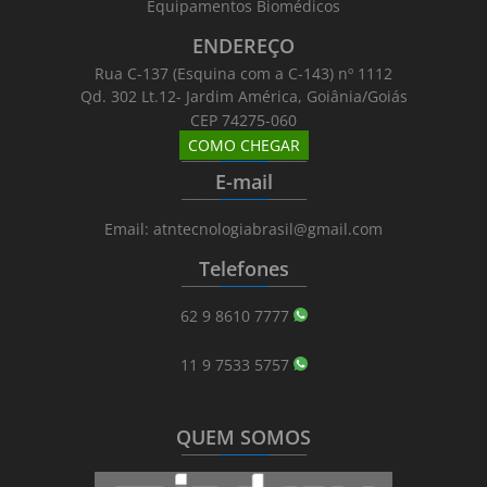
Equipamentos Biomédicos
ENDEREÇO
Rua C-137 (Esquina com a C-143) nº 1112
Qd. 302 Lt.12- Jardim América, Goiânia/Goiás
CEP 74275-060
COMO CHEGAR
_______
_________
_______
E-mail
_______
_________
_______
Email: atntecnologiabrasil@gmail.com
Telefones
_______
_________
_______
62 9 8610 7777
11 9 7533 5757
QUEM SOMOS
_______
_________
_______