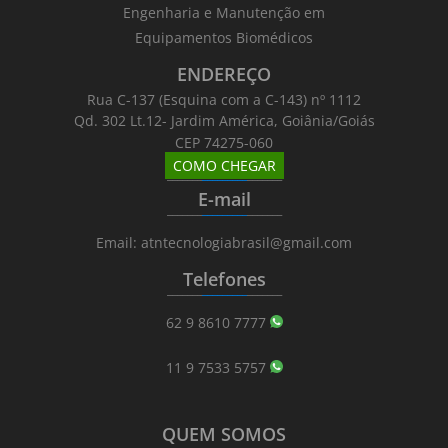
Engenharia e Manutenção em
Equipamentos Biomédicos
ENDEREÇO
Rua C-137 (Esquina com a C-143) nº 1112
Qd. 302 Lt.12- Jardim América, Goiânia/Goiás
CEP 74275-060
COMO CHEGAR
_______
_________
_______
E-mail
_______
_________
_______
Email: atntecnologiabrasil@gmail.com
Telefones
_______
_________
_______
62 9 8610 7777
11 9 7533 5757
QUEM SOMOS
_______
_________
_______