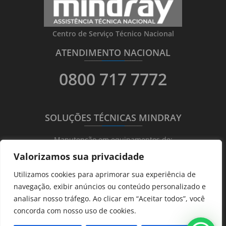
Centro de Serviço Técnico Nacional
ATENDIMENTO NACIONAL
_______
_________
_______
0800 717 7772
SOLUÇÕES TÉCNICAS MINDRAY
_______
_________
_______
Manutenção em equipamentos de:
Valorizamos sua privacidade
Ultrassonografia
Utilizamos cookies para aprimorar sua experiência de
Ecocardiografia
navegação, exibir anúncios ou conteúdo personalizado e
Transdutores
analisar nosso tráfego. Ao clicar em “Aceitar todos”, você
Hematológicos
concorda com nosso uso de cookies.