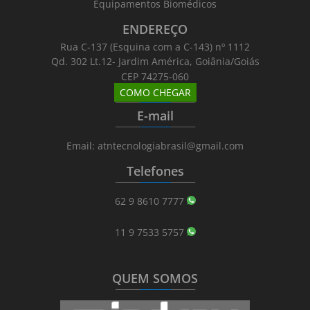
Equipamentos Biomédicos
ENDEREÇO
Rua C-137 (Esquina com a C-143) nº 1112
Qd. 302 Lt.12- Jardim América, Goiânia/Goiás
CEP 74275-060
COMO CHEGAR
_______
_________
_______
E-mail
_______
_________
_______
Email: atntecnologiabrasil@gmail.com
Telefones
_______
_________
_______
62 9 8610 7777
11 9 7533 5757
QUEM SOMOS
_______
_________
_______