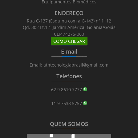
Equipamentos Biomédicos
ENDEREÇO
Rua C-137 (Esquina com a C-143) nº 1112
Qd. 302 Lt.12- Jardim América, Goiânia/Goiás
CEP 74275-060
COMO CHEGAR
_______
_________
_______
E-mail
_______
_________
_______
Email: atntecnologiabrasil@gmail.com
Telefones
_______
_________
_______
62 9 8610 7777
11 9 7533 5757
QUEM SOMOS
_______
_________
_______