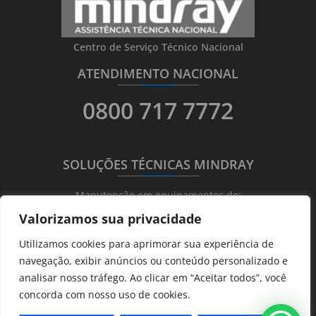
Centro de Serviço Técnico Nacional
ATENDIMENTO NACIONAL
_______
_________
_______
0800 717 7772
SOLUÇÕES TÉCNICAS MINDRAY
_______
_________
_______
Manutenção em equipamentos de:
Valorizamos sua privacidade
Ultrassonografia
Utilizamos cookies para aprimorar sua experiência de
Ecocardiografia
navegação, exibir anúncios ou conteúdo personalizado e
Transdutores
analisar nosso tráfego. Ao clicar em “Aceitar todos”, você
Hematológicos
concorda com nosso uso de cookies.