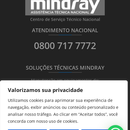
Centro de Serviço Técnico Nacional
ATENDIMENTO NACIONAL
_______
_________
_______
0800 717 7772
SOLUÇÕES TÉCNICAS MINDRAY
_______
_________
_______
Manutenção em equipamentos de:
Valorizamos sua privacidade
Ultrassonografia
Utilizamos cookies para aprimorar sua experiência de
Ecocardiografia
navegação, exibir anúncios ou conteúdo personalizado e
Transdutores
analisar nosso tráfego. Ao clicar em “Aceitar todos”, você
Hematológicos
concorda com nosso uso de cookies.