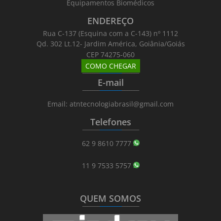
Equipamentos Biomédicos
ENDEREÇO
Rua C-137 (Esquina com a C-143) nº 1112
Qd. 302 Lt.12- Jardim América, Goiânia/Goiás
CEP 74275-060
COMO CHEGAR
_______
_________
_______
E-mail
_______
_________
_______
Email: atntecnologiabrasil@gmail.com
Telefones
_______
_________
_______
62 9 8610 7777
11 9 7533 5757
QUEM SOMOS
_______
_________
_______