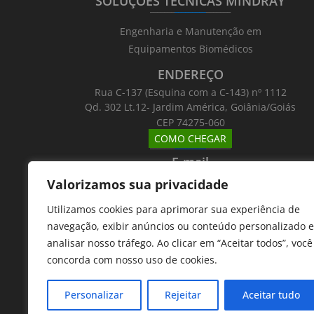
SOLUÇÕES TÉCNICAS MINDRAY
_______
_________
_______
Engenharia e Manutenção em
Equipamentos Biomédicos
ENDEREÇO
Rua C-137 (Esquina com a C-143) nº 1112
Qd. 302 Lt.12- Jardim América, Goiânia/Goiás
CEP 74275-060
COMO CHEGAR
_______
_________
_______
E-mail
_______
_________
_______
Valorizamos sua privacidade
Email: atntecnologiabrasil@gmail.com
Utilizamos cookies para aprimorar sua experiência de
Telefones
navegação, exibir anúncios ou conteúdo personalizado e
_______
_________
_______
analisar nosso tráfego. Ao clicar em “Aceitar todos”, você
62 9 8610 7777
concorda com nosso uso de cookies.
11 9 7533 5757
Personalizar
Rejeitar
Aceitar tudo