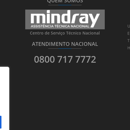
QUEM SOMOS
_______
_________
_______
U
Centro de Serviço Técnico Nacional
E
T
ATENDIMENTO NACIONAL
_______
_________
_______
H
0800 717 7772