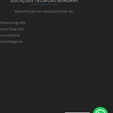
SOLUÇÕES TÉCNICAS MINDRAY
_______
_________
_______
Manutenção em equipamentos de:
ltrassonografia
cocardiografia
ransdutores
ematológicos