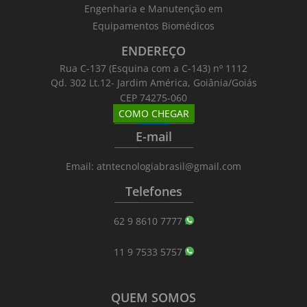
Engenharia e Manutenção em
Equipamentos Biomédicos
ENDEREÇO
Rua C-137 (Esquina com a C-143) nº 1112
Qd. 302 Lt.12- Jardim América, Goiânia/Goiás
CEP 74275-060
COMO CHEGAR
_______
_________
_______
E-mail
_______
_________
_______
Email: atntecnologiabrasil@gmail.com
Telefones
_______
_________
_______
62 9 8610 7777
11 9 7533 5757
QUEM SOMOS
_______
_________
_______