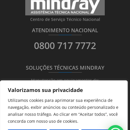
Centro de Serviço Técnico Nacional
ATENDIMENTO NACIONAL
_______
_________
_______
0800 717 7772
SOLUÇÕES TÉCNICAS MINDRAY
_______
_________
_______
Manutenção em equipamentos de:
Valorizamos sua privacidade
Ultrassonografia
Utilizamos cookies para aprimorar sua experiência de
Ecocardiografia
navegação, exibir anúncios ou conteúdo personalizado e
Transdutores
analisar nosso tráfego. Ao clicar em “Aceitar todos”, você
Hematológicos
concorda com nosso uso de cookies.