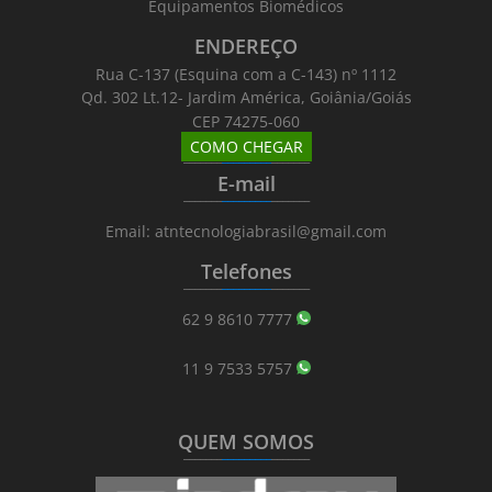
Equipamentos Biomédicos
ENDEREÇO
Rua C-137 (Esquina com a C-143) nº 1112
Qd. 302 Lt.12- Jardim América, Goiânia/Goiás
CEP 74275-060
COMO CHEGAR
_______
_________
_______
E-mail
_______
_________
_______
Email: atntecnologiabrasil@gmail.com
Telefones
_______
_________
_______
62 9 8610 7777
11 9 7533 5757
QUEM SOMOS
_______
_________
_______