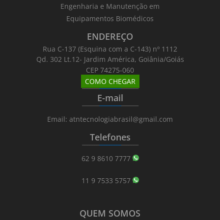
Engenharia e Manutenção em
Equipamentos Biomédicos
ENDEREÇO
Rua C-137 (Esquina com a C-143) nº 1112
Qd. 302 Lt.12- Jardim América, Goiânia/Goiás
CEP 74275-060
COMO CHEGAR
_______
_________
_______
E-mail
_______
_________
_______
Email: atntecnologiabrasil@gmail.com
Telefones
_______
_________
_______
62 9 8610 7777
11 9 7533 5757
QUEM SOMOS
_______
_________
_______