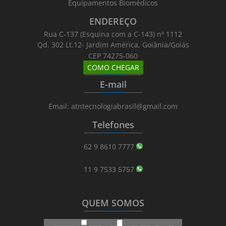
Equipamentos Biomédicos
ENDEREÇO
Rua C-137 (Esquina com a C-143) nº 1112
Qd. 302 Lt.12- Jardim América, Goiânia/Goiás
CEP 74275-060
COMO CHEGAR
_______
_________
_______
E-mail
_______
_________
_______
Email: atntecnologiabrasil@gmail.com
Telefones
_______
_________
_______
62 9 8610 7777
11 9 7533 5757
QUEM SOMOS
_______
_________
_______