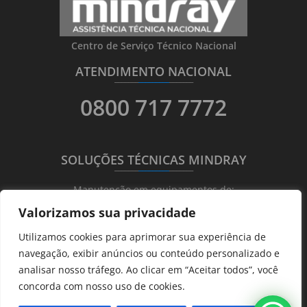
Centro de Serviço Técnico Nacional
ATENDIMENTO NACIONAL
_______
_________
_______
0800 717 7772
SOLUÇÕES TÉCNICAS MINDRAY
_______
_________
_______
Manutenção em equipamentos de:
Valorizamos sua privacidade
Ultrassonografia
Utilizamos cookies para aprimorar sua experiência de
Ecocardiografia
navegação, exibir anúncios ou conteúdo personalizado e
Transdutores
analisar nosso tráfego. Ao clicar em “Aceitar todos”, você
Hematológicos
concorda com nosso uso de cookies.