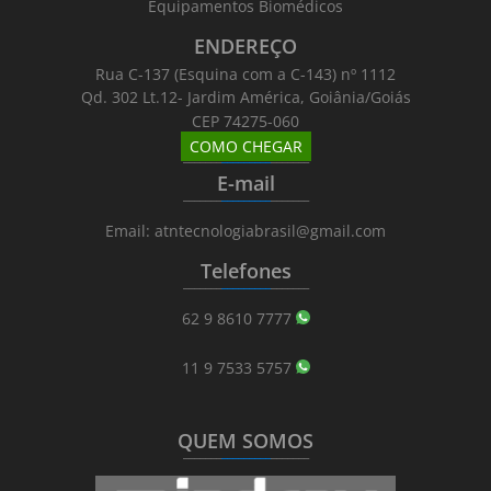
Equipamentos Biomédicos
ENDEREÇO
Rua C-137 (Esquina com a C-143) nº 1112
Qd. 302 Lt.12- Jardim América, Goiânia/Goiás
CEP 74275-060
COMO CHEGAR
_______
_________
_______
E-mail
_______
_________
_______
Email: atntecnologiabrasil@gmail.com
Telefones
_______
_________
_______
62 9 8610 7777
11 9 7533 5757
QUEM SOMOS
_______
_________
_______