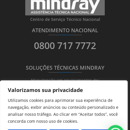
Centro de Serviço Técnico Nacional
ATENDIMENTO NACIONAL
_______
_________
_______
0800 717 7772
SOLUÇÕES TÉCNICAS MINDRAY
_______
_________
_______
Manutenção em equipamentos de:
Valorizamos sua privacidade
Ultrassonografia
Utilizamos cookies para aprimorar sua experiência de
Ecocardiografia
navegação, exibir anúncios ou conteúdo personalizado e
Transdutores
analisar nosso tráfego. Ao clicar em “Aceitar todos”, você
Hematológicos
concorda com nosso uso de cookies.