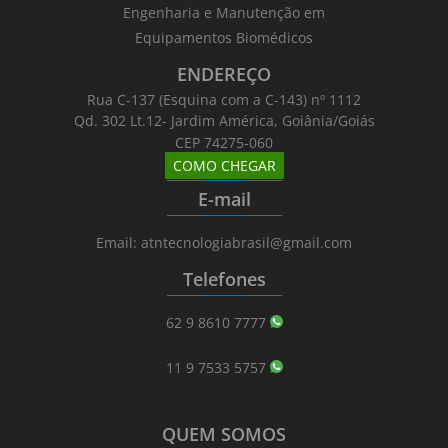
Engenharia e Manutenção em
Equipamentos Biomédicos
ENDEREÇO
Rua C-137 (Esquina com a C-143) nº 1112
Qd. 302 Lt.12- Jardim América, Goiânia/Goiás
CEP 74275-060
COMO CHEGAR
_______
_________
_______
E-mail
_______
_________
_______
Email: atntecnologiabrasil@gmail.com
Telefones
_______
_________
_______
62 9 8610 7777
11 9 7533 5757
QUEM SOMOS
_______
_________
_______