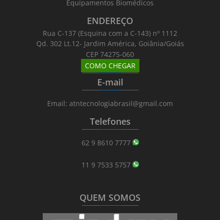
Equipamentos Biomédicos
ENDEREÇO
Rua C-137 (Esquina com a C-143) nº 1112
Qd. 302 Lt.12- Jardim América, Goiânia/Goiás
CEP 74275-060
COMO CHEGAR
_______
_________
_______
E-mail
_______
_________
_______
Email: atntecnologiabrasil@gmail.com
Telefones
_______
_________
_______
62 9 8610 7777
11 9 7533 5757
QUEM SOMOS
_______
_________
_______