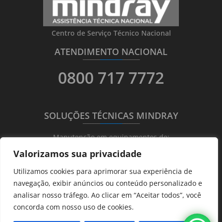
Centro de Serviço Técnico Nacional
ATENDIMENTO NACIONAL
_______
_________
_______
0800 717 7772
SOLUÇÕES TÉCNICAS MINDRAY
_______
_________
_______
Manutenção em equipamentos de:
Valorizamos sua privacidade
Ultrassonografia
Utilizamos cookies para aprimorar sua experiência de
Ecocardiografia
navegação, exibir anúncios ou conteúdo personalizado e
Transdutores
analisar nosso tráfego. Ao clicar em “Aceitar todos”, você
Hematológicos
concorda com nosso uso de cookies.