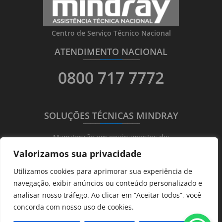
Centro de Serviço Técnico Nacional
ATENDIMENTO NACIONAL
_______
_________
_______
0800 717 7772
SOLUÇÕES TÉCNICAS MINDRAY
_______
_________
_______
Manutenção em equipamentos de:
Valorizamos sua privacidade
Ultrassonografia
Utilizamos cookies para aprimorar sua experiência de
Ecocardiografia
navegação, exibir anúncios ou conteúdo personalizado e
Transdutores
analisar nosso tráfego. Ao clicar em “Aceitar todos”, você
Hematológicos
concorda com nosso uso de cookies.