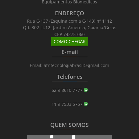
Equipamentos Biomédicos
ENDEREÇO
Rua C-137 (Esquina com a C-143) nº 1112
Qd. 302 Lt.12- Jardim América, Goiânia/Goiás
CEP 74275-060
COMO CHEGAR
_______
_________
_______
E-mail
_______
_________
_______
Email: atntecnologiabrasil@gmail.com
Telefones
_______
_________
_______
62 9 8610 7777
11 9 7533 5757
QUEM SOMOS
_______
_________
_______