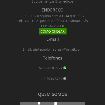
Equipamentos Biomédicos
ENDEREÇO
Rua C-137 (Esquina com a C-143) nº 1112
Qd. 302 Lt.12- Jardim América, Goiânia/Goiás
CEP 74275-060
COMO CHEGAR
_______
_________
_______
E-mail
_______
_________
_______
Email: atntecnologiabrasil@gmail.com
Telefones
_______
_________
_______
62 9 8610 7777
11 9 7533 5757
QUEM SOMOS
_______
_________
_______