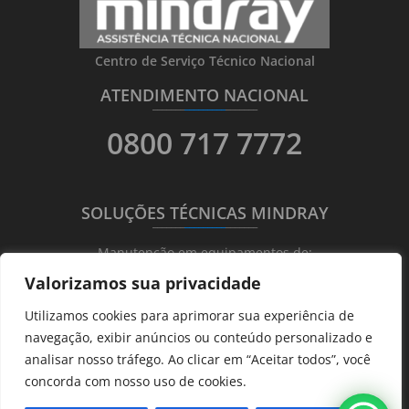
Centro de Serviço Técnico Nacional
ATENDIMENTO NACIONAL
_______
_________
_______
0800 717 7772
SOLUÇÕES TÉCNICAS MINDRAY
_______
_________
_______
Manutenção em equipamentos de:
Valorizamos sua privacidade
Ultrassonografia
Utilizamos cookies para aprimorar sua experiência de
Ecocardiografia
navegação, exibir anúncios ou conteúdo personalizado e
Transdutores
analisar nosso tráfego. Ao clicar em “Aceitar todos”, você
Hematológicos
concorda com nosso uso de cookies.