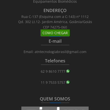
Equipamentos Biomédicos
ENDEREÇO
Rua C-137 (Esquina com a C-143) nº 1112
Qd. 302 Lt.12- Jardim América, Goiânia/Goiás
CEP 74275-060
COMO CHEGAR
_______
_________
_______
E-mail
_______
_________
_______
Email: atntecnologiabrasil@gmail.com
Telefones
_______
_________
_______
62 9 8610 7777
11 9 7533 5757
QUEM SOMOS
_______
_________
_______