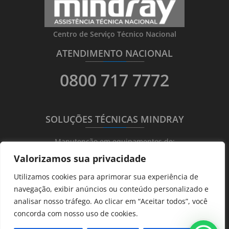
Centro de Serviço Técnico Nacional
ATENDIMENTO NACIONAL
_______
_________
_______
0800 717 7772
SOLUÇÕES TÉCNICAS MINDRAY
_______
_________
_______
Manutenção em equipamentos de:
Valorizamos sua privacidade
Ultrassonografia
Utilizamos cookies para aprimorar sua experiência de
Ecocardiografia
navegação, exibir anúncios ou conteúdo personalizado e
Transdutores
analisar nosso tráfego. Ao clicar em “Aceitar todos”, você
Hematológicos
concorda com nosso uso de cookies.