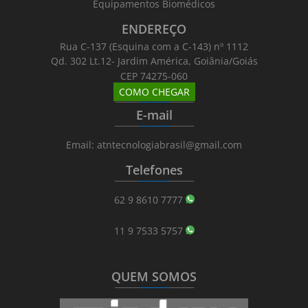
Equipamentos Biomédicos
ENDEREÇO
Rua C-137 (Esquina com a C-143) nº 1112
Qd. 302 Lt.12- Jardim América, Goiânia/Goiás
CEP 74275-060
COMO CHEGAR
_______
_________
_______
E-mail
_______
_________
_______
Email: atntecnologiabrasil@gmail.com
Telefones
_______
_________
_______
62 9 8610 7777
11 9 7533 5757
QUEM SOMOS
_______
_________
_______