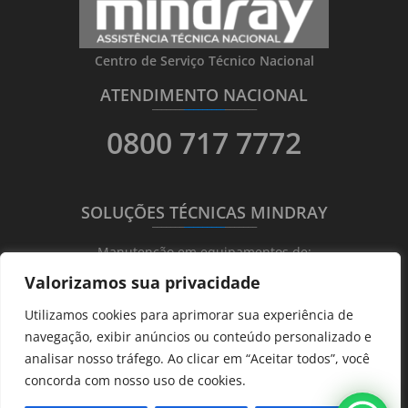
Centro de Serviço Técnico Nacional
ATENDIMENTO NACIONAL
_______
_________
_______
0800 717 7772
SOLUÇÕES TÉCNICAS MINDRAY
_______
_________
_______
Manutenção em equipamentos de:
Valorizamos sua privacidade
Ultrassonografia
Utilizamos cookies para aprimorar sua experiência de
Ecocardiografia
navegação, exibir anúncios ou conteúdo personalizado e
Transdutores
analisar nosso tráfego. Ao clicar em “Aceitar todos”, você
Hematológicos
concorda com nosso uso de cookies.