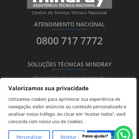
Centro de Serviço Técnico Nacional
ATENDIMENTO NACIONAL
_______
_________
_______
0800 717 7772
SOLUÇÕES TÉCNICAS MINDRAY
_______
_________
_______
Manutenção em equipamentos de:
Valorizamos sua privacidade
Ultrassonografia
Utilizamos cookies para aprimorar sua experiência de
Ecocardiografia
navegação, exibir anúncios ou conteúdo personalizado e
Transdutores
analisar nosso tráfego. Ao clicar em “Aceitar todos”, você
Hematológicos
concorda com nosso uso de cookies.
Posso ajudar?
Personalizar
Rejeitar
Aceitar tudo