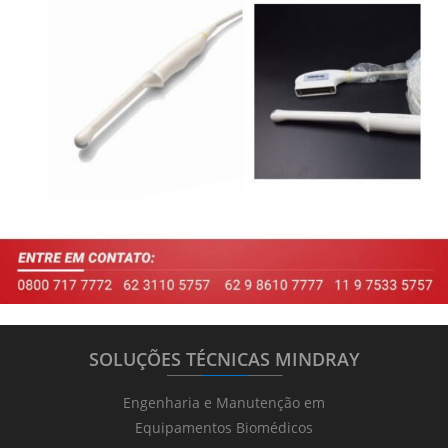
SOLUÇÕES TÉCNICAS MINDRAY
_______
_________
_______
Engenharia e Manutenção em
Equipamentos Biomédicos