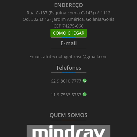
ENDEREÇO
Rua C-137 (Esquina com a C-143) nº 1112
Qd. 302 Lt.12- Jardim América, Goiânia/Goiás
CEP 74275-060
COMO CHEGAR
_______
_________
_______
E-mail
_______
_________
_______
Email: atntecnologiabrasil@gmail.com
Telefones
_______
_________
_______
62 9 8610 7777
11 9 7533 5757
QUEM SOMOS
_______
_________
_______