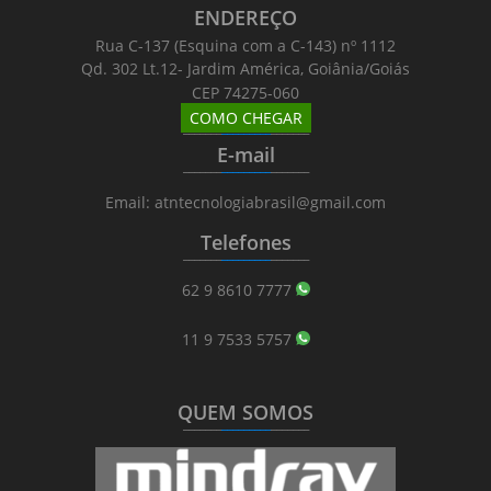
ENDEREÇO
Rua C-137 (Esquina com a C-143) nº 1112
Qd. 302 Lt.12- Jardim América, Goiânia/Goiás
CEP 74275-060
COMO CHEGAR
_______
_________
_______
E-mail
_______
_________
_______
Email: atntecnologiabrasil@gmail.com
Telefones
_______
_________
_______
62 9 8610 7777
11 9 7533 5757
QUEM SOMOS
_______
_________
_______