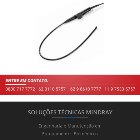
SOLUÇÕES TÉCNICAS MINDRAY
_______
_________
_______
Engenharia e Manutenção em
Equipamentos Biomédicos