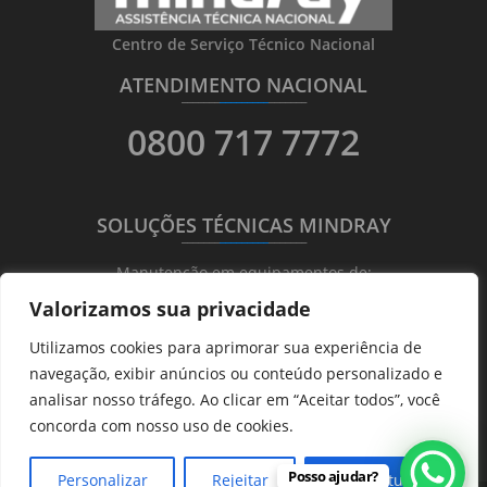
Centro de Serviço Técnico Nacional
ATENDIMENTO NACIONAL
_______
_________
_______
0800 717 7772
SOLUÇÕES TÉCNICAS MINDRAY
_______
_________
_______
Manutenção em equipamentos de:
Valorizamos sua privacidade
Ultrassonografia
Utilizamos cookies para aprimorar sua experiência de
Ecocardiografia
navegação, exibir anúncios ou conteúdo personalizado e
Transdutores
analisar nosso tráfego. Ao clicar em “Aceitar todos”, você
Hematológicos
concorda com nosso uso de cookies.
Posso ajudar?
Personalizar
Rejeitar
Aceitar tudo