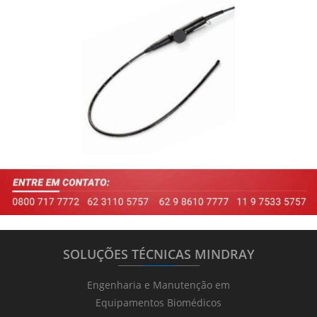
SOLUÇÕES TÉCNICAS MINDRAY
_______
_________
_______
Engenharia e Manutenção em
Equipamentos Biomédicos