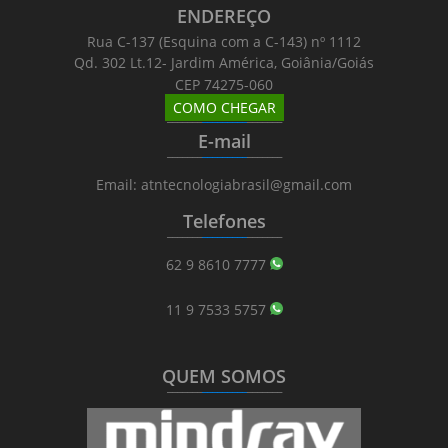
ENDEREÇO
Rua C-137 (Esquina com a C-143) nº 1112
Qd. 302 Lt.12- Jardim América, Goiânia/Goiás
CEP 74275-060
COMO CHEGAR
_______
_________
_______
E-mail
_______
_________
_______
Email: atntecnologiabrasil@gmail.com
Telefones
_______
_________
_______
62 9 8610 7777
11 9 7533 5757
QUEM SOMOS
_______
_________
_______