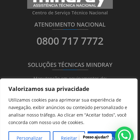
Centro de Serviço Técnico Nacional
ATENDIMENTO NACIONAL
_______
_________
_______
0800 717 7772
SOLUÇÕES TÉCNICAS MINDRAY
_______
_________
_______
Manutenção em equipamentos de:
Valorizamos sua privacidade
Ultrassonografia
Utilizamos cookies para aprimorar sua experiência de
Ecocardiografia
navegação, exibir anúncios ou conteúdo personalizado e
Transdutores
analisar nosso tráfego. Ao clicar em “Aceitar todos”, você
Hematológicos
concorda com nosso uso de cookies.
Posso ajudar?
Personalizar
Rejeitar
Aceitar tudo