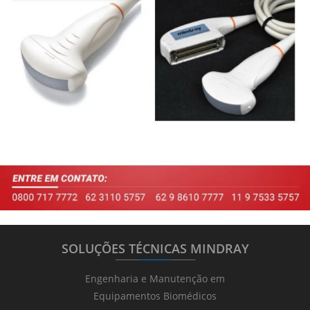
SOLUÇÕES TÉCNICAS MINDRAY
_______
_________
_______
Engenharia e Manutenção em
Equipamentos Biomédicos