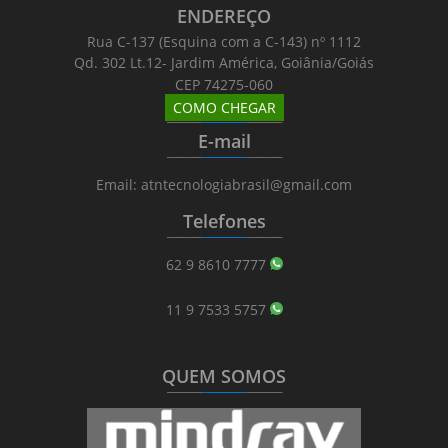
ENDEREÇO
Rua C-137 (Esquina com a C-143) nº 1112
Qd. 302 Lt.12- Jardim América, Goiânia/Goiás
CEP 74275-060
COMO CHEGAR
_______
_________
_______
E-mail
_______
_________
_______
Email: atntecnologiabrasil@gmail.com
Telefones
_______
_________
_______
62 9 8610 7777
11 9 7533 5757
QUEM SOMOS
_______
_________
_______