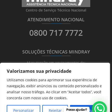
Centro de Serviço Técnico Nacional
ATENDIMENTO NACIONAL
_______
_________
_______
0800 717 7772
SOLUÇÕES TÉCNICAS MINDRAY
_______
_________
_______
Manutenção em equipamentos de:
Valorizamos sua privacidade
Ultrassonografia
Utilizamos cookies para aprimorar sua experiência de
Ecocardiografia
navegação, exibir anúncios ou conteúdo personalizado e
Transdutores
analisar nosso tráfego. Ao clicar em “Aceitar todos”, você
Hematológicos
concorda com nosso uso de cookies.
Posso ajudar?
Personalizar
Rejeitar
Aceitar tudo