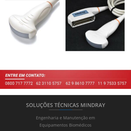
SOLUÇÕES TÉCNICAS MINDRAY
_______
_________
_______
Engenharia e Manutenção em
Equipamentos Biomédicos