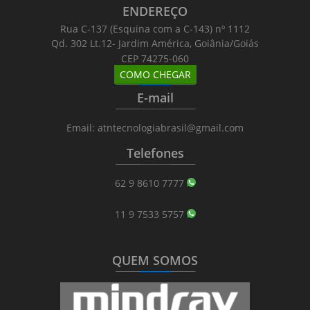
ENDEREÇO
Rua C-137 (Esquina com a C-143) nº 1112
Qd. 302 Lt.12- Jardim América, Goiânia/Goiás
CEP 74275-060
COMO CHEGAR
_______
_________
_______
E-mail
_______
_________
_______
Email: atntecnologiabrasil@gmail.com
Telefones
_______
_________
_______
62 9 8610 7777
11 9 7533 5757
QUEM SOMOS
_______
_________
_______