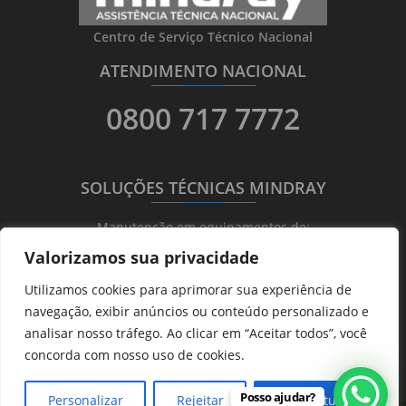
Centro de Serviço Técnico Nacional
ATENDIMENTO NACIONAL
_______
_________
_______
0800 717 7772
SOLUÇÕES TÉCNICAS MINDRAY
_______
_________
_______
Manutenção em equipamentos de:
Valorizamos sua privacidade
Ultrassonografia
Utilizamos cookies para aprimorar sua experiência de
Ecocardiografia
navegação, exibir anúncios ou conteúdo personalizado e
Transdutores
analisar nosso tráfego. Ao clicar em “Aceitar todos”, você
Hematológicos
concorda com nosso uso de cookies.
Posso ajudar?
Personalizar
Rejeitar
Aceitar tudo